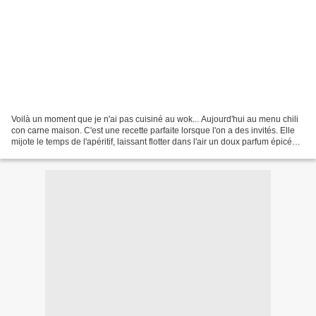
Voilà un moment que je n'ai pas cuisiné au wok... Aujourd'hui au menu chili
con carne maison. C'est une recette parfaite lorsque l'on a des invités. Elle
mijote le temps de l'apéritif, laissant flotter dans l'air un doux parfum épicé
qui nous met en appétit...