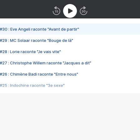
#30 : Eve Angeli raconte "Avant de partir"
#29 : MC Solaar raconte "Bouge de là"
28 : Lorie raconte "Je vais vite"
#27 : Christophe Willem raconte "Jacques a dit"
#26 : Chimène Badi raconte "Entre nous"
#25 : Indochine raconte "3e sexe"
#24 : Zaho raconte "C'est chelou"
#23 : Patrick Bruel raconte "Au café des délices"
#22 : Kyo raconte "Le chemin"
#21 : Nolwenn Leroy raconte "Cassé"