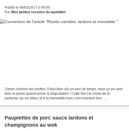
Publié le 06/03/2017 à 06:00
Par
Mes petites recettes du quotidien
J'aime cuisiner les risottos. Il faut bien sûr un peu de temps, mais ça en vaut
bien la peine quand arrive la dégustation ! Cette fois j'ai choisi de le
parfumer au vin blanc et à la mimolette hum c'est vraiment bon ...
Préparation : 20 minutes Cuisson...
Paupiettes de porc sauce lardons et
champignons au wok