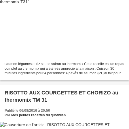
saumon légumes et riz sauce safran au thermomix Cette recette est un repas
complet au thermomix qui à été très apprécié à la maison . Cuisson 30
minutes Ingrédients pour 4 personnes: 4 pavés de saumon (ici j'ai fait pour 3
personnes) 2 poivrons (moi j'ai...
RISOTTO AUX COURGETTES ET CHORIZO au
thermomix TM 31
Publié le 06/08/2016 à 20:50
Par
Mes petites recettes du quotidien