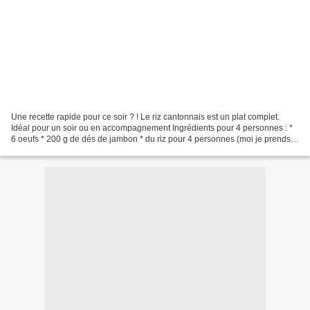
Une recette rapide pour ce soir ? ! Le riz cantonnais est un plat complet.
Idéal pour un soir ou en accompagnement Ingrédients pour 4 personnes : *
6 oeufs * 200 g de dés de jambon * du riz pour 4 personnes (moi je prends
du riz qui cuit en 10 minutes)...