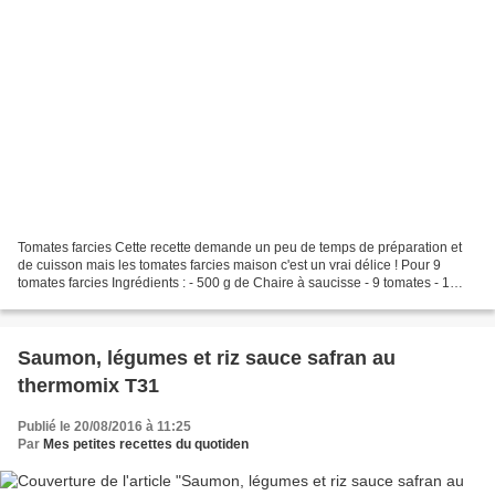
Tomates farcies Cette recette demande un peu de temps de préparation et
de cuisson mais les tomates farcies maison c'est un vrai délice ! Pour 9
tomates farcies Ingrédients : - 500 g de Chaire à saucisse - 9 tomates - 1
biscotte - 1 oeuf 1) Préparer...
Saumon, légumes et riz sauce safran au
thermomix T31
Publié le 20/08/2016 à 11:25
Par
Mes petites recettes du quotiden