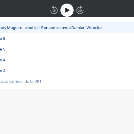
bey Maguire, c'est lui ! Rencontre avec Damien Witecka
e 6
e 5
e 4
e 3
s créatrices de la VF !
e 2
e 1
e Mektoub My Love arrive enfin ! Rencontre avec Shaïn Boumedine et Sal
i : après Toni en famille