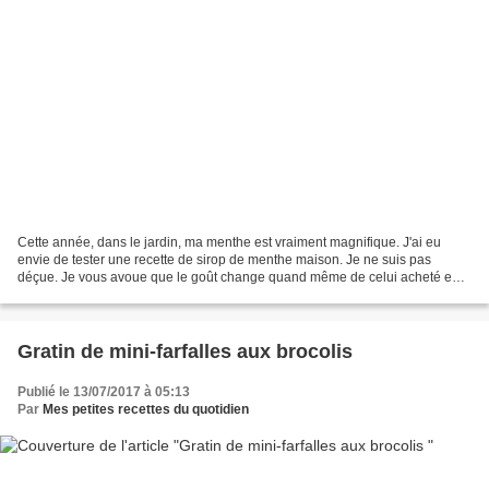
Cette année, dans le jardin, ma menthe est vraiment magnifique. J'ai eu
envie de tester une recette de sirop de menthe maison. Je ne suis pas
déçue. Je vous avoue que le goût change quand même de celui acheté en
supermarché. C'est le vrai goût de la menthe...
Gratin de mini-farfalles aux brocolis
Publié le 13/07/2017 à 05:13
Par
Mes petites recettes du quotidien