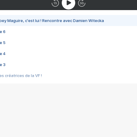
bey Maguire, c'est lui ! Rencontre avec Damien Witecka
e 6
e 5
e 4
e 3
s créatrices de la VF !
e 2
e 1
e Mektoub My Love arrive enfin ! Rencontre avec Shaïn Boumedine et Sal
i : après Toni en famille
elle réalise le bouleversant Dites lui que je l'aime