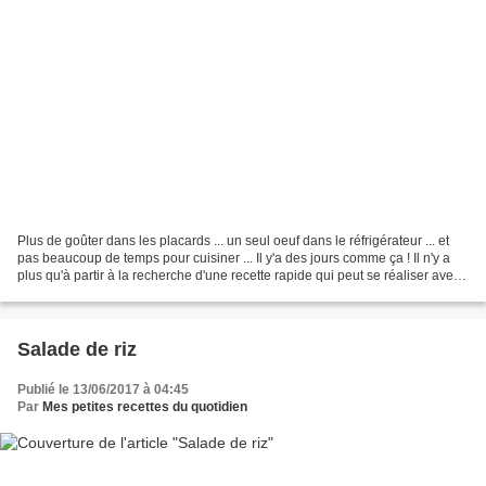
Plus de goûter dans les placards ... un seul oeuf dans le réfrigérateur ... et
pas beaucoup de temps pour cuisiner ... Il y'a des jours comme ça ! Il n'y a
plus qu'à partir à la recherche d'une recette rapide qui peut se réaliser avec
les moyens du bord...
Salade de riz
Publié le 13/06/2017 à 04:45
Par
Mes petites recettes du quotidien