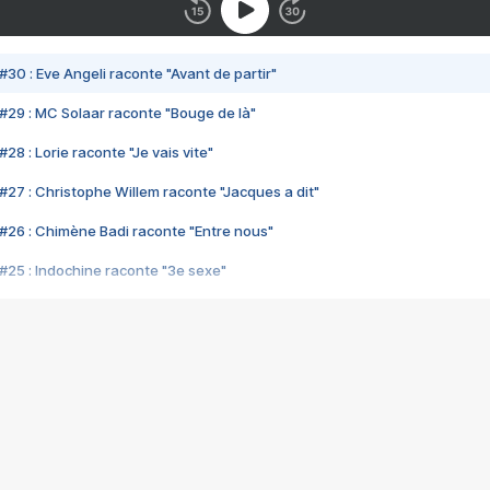
#30 : Eve Angeli raconte "Avant de partir"
#29 : MC Solaar raconte "Bouge de là"
28 : Lorie raconte "Je vais vite"
#27 : Christophe Willem raconte "Jacques a dit"
#26 : Chimène Badi raconte "Entre nous"
#25 : Indochine raconte "3e sexe"
#24 : Zaho raconte "C'est chelou"
#23 : Patrick Bruel raconte "Au café des délices"
#22 : Kyo raconte "Le chemin"
#21 : Nolwenn Leroy raconte "Cassé"
#20 : Patrick Hernandez raconte "Born to be alive"