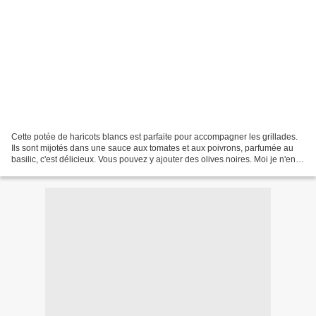
Cette potée de haricots blancs est parfaite pour accompagner les grillades.
Ils sont mijotés dans une sauce aux tomates et aux poivrons, parfumée au
basilic, c'est délicieux. Vous pouvez y ajouter des olives noires. Moi je n'en ai
pas mis car tout le...