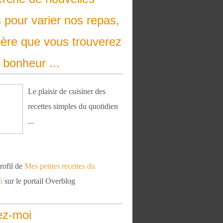
 pour varier nos repas,
père que vous trouverez
 bonheur ...
Le plaisir de cuisiner des
recettes simples du quotidien
...
profil de
Mes petites recettes du
n
sur le portail Overblog
ez-moi