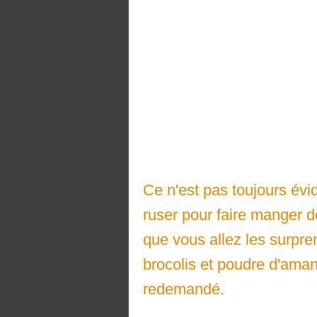
Ce n'est pas toujours évide
ruser pour faire manger d
que vous allez les surpre
brocolis et poudre d'ama
redemandé.