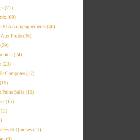
es
(71)
mix
(69)
 Et Accompagnements
(40)
 Aux Fruits
(36)
(29)
mplets
(24)
o
(23)
Et Compotes
(17)
(16)
 Pains Salés
(16)
tes
(15)
(12)
)
alées Et Quiches
(11)
spi
(9)