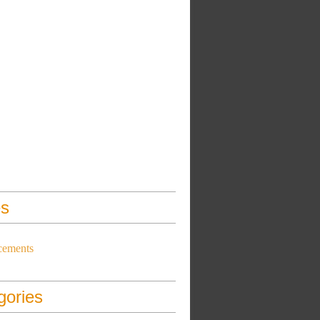
s
cements
gories