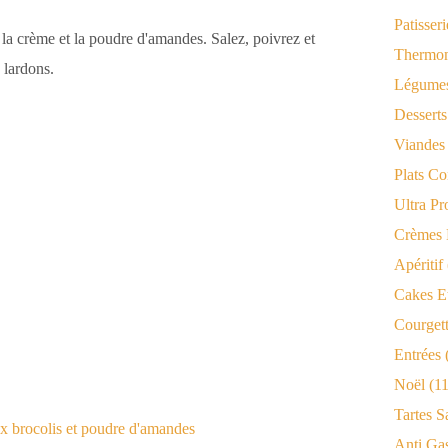
Patisseri
 la crème et la poudre d'amandes. Salez, poivrez et
Thermo
s lardons.
Légumes
Desserts
Viandes
Plats Co
Ultra Pr
Crèmes 
Apéritif
Cakes Et
Courget
Entrées
Noël
(11
Tartes S
Anti Ga