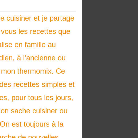
e cuisiner et je partage
 vous les recettes que
alise en famille au
dien, à l'ancienne ou
 mon thermomix. Ce
des recettes simples et
es, pour tous les jours,
'on sache cuisiner ou
On est toujours à la
erche de nouvelles