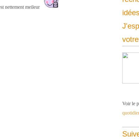
'est nettement meileur
idées
J'es
votre
Voir le 
quotidie
Suiv