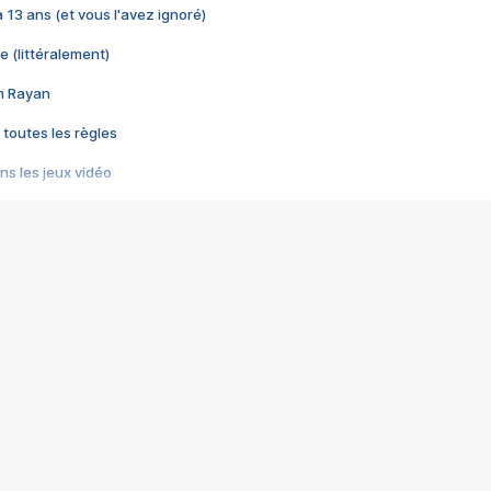
 a 13 ans (et vous l'avez ignoré)
e (littéralement)
im Rayan
 toutes les règles
s les jeux vidéo
us choquant de Rockstar ? - Le scandale BULLY
e plus moche de Steam
du RÊVE tourne au CAUCHEMAR
pendant 8 heures
it… à tort
umiliés par un jeu vidéo
ire - Final Fantasy 8
ti un empire - Age of Empires