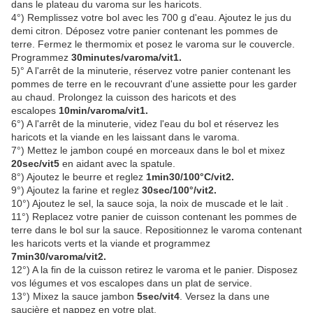
dans le plateau du varoma sur les haricots.
4°) Remplissez votre bol avec les 700 g d'eau. Ajoutez le jus du
demi citron. Déposez votre panier contenant les pommes de
terre. Fermez le thermomix et posez le varoma sur le couvercle.
Programmez
30minutes/varoma/vit1.
5)° A l'arrêt de la minuterie, réservez votre panier contenant les
pommes de terre en le recouvrant d'une assiette pour les garder
au chaud. Prolongez la cuisson des haricots et des
escalopes
10min/varoma/vit1.
6°) A l'arrêt de la minuterie, videz l'eau du bol et réservez les
haricots et la viande en les laissant dans le varoma.
7°) Mettez le jambon coupé en morceaux dans le bol et mixez
20sec/vit5
en aidant avec la spatule.
8°) Ajoutez le beurre et reglez
1min30/100°C/vit2.
9°) Ajoutez la farine et reglez
30sec/100°/vit2.
10°) Ajoutez le sel, la sauce soja, la noix de muscade et le lait .
11°) Replacez votre panier de cuisson contenant les pommes de
terre dans le bol sur la sauce. Repositionnez le varoma contenant
les haricots verts et la viande et programmez
7min30/varoma/vit2.
12°) A la fin de la cuisson retirez le varoma et le panier. Disposez
vos légumes et vos escalopes dans un plat de service.
13°) Mixez la sauce jambon
5sec/vit4
. Versez la dans une
saucière et nappez en votre plat.