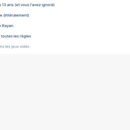
 a 13 ans (et vous l'avez ignoré)
e (littéralement)
im Rayan
 toutes les règles
s les jeux vidéo
us choquant de Rockstar ? - Le scandale BULLY
e plus moche de Steam
du RÊVE tourne au CAUCHEMAR
pendant 8 heures
it… à tort
umiliés par un jeu vidéo
ire - Final Fantasy 8